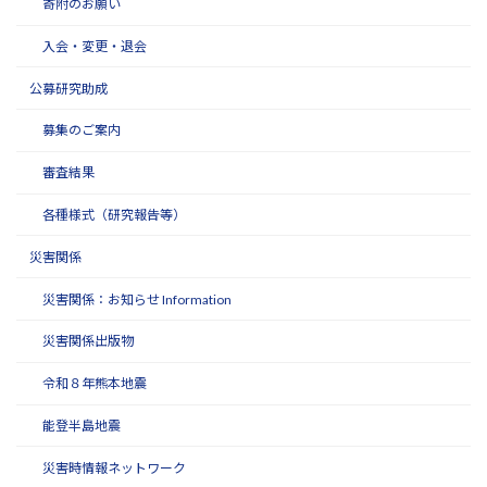
寄附のお願い
入会・変更・退会
公募研究助成
募集のご案内
審査結果
各種様式（研究報告等）
災害関係
災害関係：お知らせ Information
災害関係出版物
令和８年熊本地震
能登半島地震
災害時情報ネットワーク