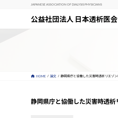
コ
ナ
JAPANESE ASSOCIATION OF DIALYSIS PHYSICIANS
ン
ビ
テ
ゲ
公益社団法人 日本透析医会
ン
ー
ツ
シ
へ
ョ
ス
ン
キ
に
ッ
移
プ
動
HOME
論文
静岡県庁と協働した災害時透析リエゾン
静岡県庁と協働した災害時透析