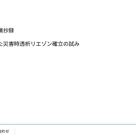
演抄録
た災害時透析リエゾン確立の試み
合わせ