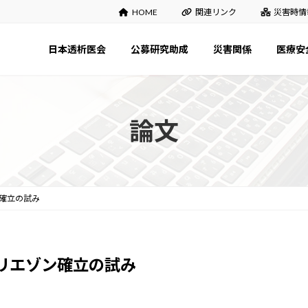
HOME
関連リンク
災害時情
日本透析医会
公募研究助成
災害関係
医療安
論文
確立の試み
リエゾン確立の試み