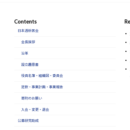
Contents
Re
日本透析医会
会長挨拶
沿革
設立趣意書
役員名簿・組織図・委員会
定款・事業計画・事業報告
寄附のお願い
入会・変更・退会
公募研究助成