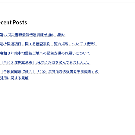
cent Posts
第27回災害時情報伝達訓練参加のお願い
透析関連項目に関する審査事例一覧の掲載について（更新）
令和８年熊本地震被災地への緊急支援のお願いについて
［令和８年熊本地震］JHATに派遣を頼んでみませんか。
［全国腎臓病協議会］「2021年度血液透析患者実態調査」の
引用に関する見解