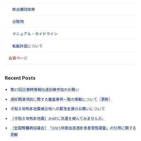
医会雑誌検索
出版物
マニュアル・ガイドライン
転載許諾について
会員ページ
Recent Posts
第27回災害時情報伝達訓練参加のお願い
透析関連項目に関する審査事例一覧の掲載について（更新）
令和８年熊本地震被災地への緊急支援のお願いについて
［令和８年熊本地震］JHATに派遣を頼んでみませんか。
［全国腎臓病協議会］「2021年度血液透析患者実態調査」の引用に関する
見解