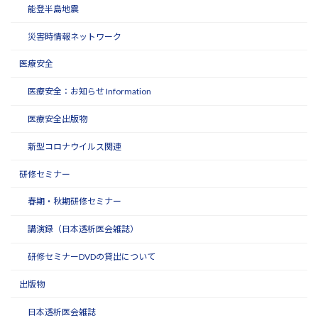
能登半島地震
災害時情報ネットワーク
医療安全
医療安全：お知らせ Information
医療安全出版物
新型コロナウイルス関連
研修セミナー
春期・秋期研修セミナー
講演録（日本透析医会雑誌）
研修セミナーDVDの貸出について
出版物
日本透析医会雑誌