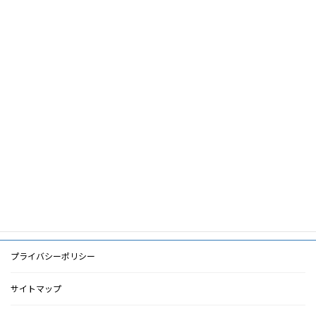
論文名
「VAガイドライン2011」とVAの臨床
筆頭著
室谷典義
者
共著者
鶴岡昭久
キーワ
VA,ガイドライン,シャント
ード
PDF
PDF
検索に戻る
プライバシーポリシー
サイトマップ