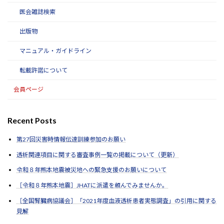
医会雑誌検索
出版物
マニュアル・ガイドライン
転載許諾について
会員ページ
Recent Posts
第27回災害時情報伝達訓練参加のお願い
透析関連項目に関する審査事例一覧の掲載について（更新）
令和８年熊本地震被災地への緊急支援のお願いについて
［令和８年熊本地震］JHATに派遣を頼んでみませんか。
［全国腎臓病協議会］「2021年度血液透析患者実態調査」の引用に関する
見解