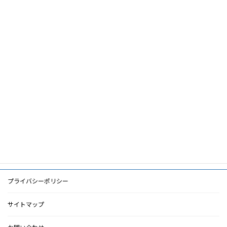
会長挨拶
沿革
設立趣意書
役員名簿・組織図・委員会
定款・事業計画・事業報告
寄附のお願い
入会・変更・退会
プライバシーポリシー
サイトマップ