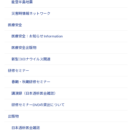
能登半島地震
災害時情報ネットワーク
医療安全
医療安全：お知らせ Information
医療安全出版物
新型コロナウイルス関連
研修セミナー
春期・秋期研修セミナー
講演録（日本透析医会雑誌）
研修セミナーDVDの貸出について
出版物
日本透析医会雑誌