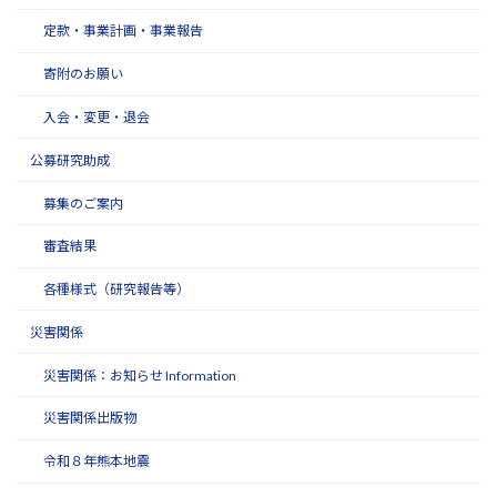
定款・事業計画・事業報告
寄附のお願い
入会・変更・退会
公募研究助成
募集のご案内
審査結果
各種様式（研究報告等）
災害関係
災害関係：お知らせ Information
災害関係出版物
令和８年熊本地震