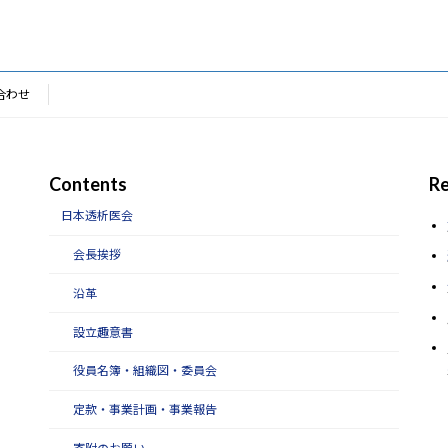
合わせ
Contents
Re
日本透析医会
会長挨拶
沿革
設立趣意書
役員名簿・組織図・委員会
定款・事業計画・事業報告