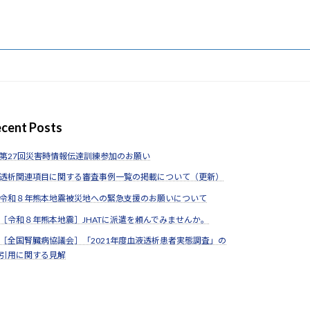
cent Posts
第27回災害時情報伝達訓練参加のお願い
透析関連項目に関する審査事例一覧の掲載について（更新）
令和８年熊本地震被災地への緊急支援のお願いについて
［令和８年熊本地震］JHATに派遣を頼んでみませんか。
［全国腎臓病協議会］「2021年度血液透析患者実態調査」の
引用に関する見解