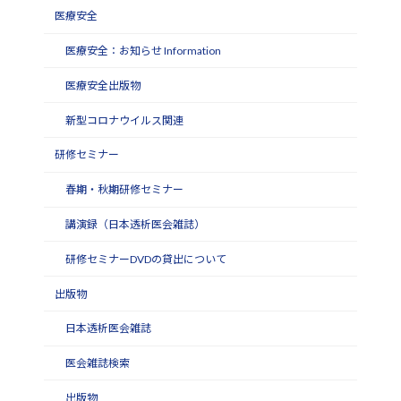
医療安全
医療安全：お知らせ Information
医療安全出版物
新型コロナウイルス関連
研修セミナー
春期・秋期研修セミナー
講演録（日本透析医会雑誌）
研修セミナーDVDの貸出について
出版物
日本透析医会雑誌
医会雑誌検索
出版物