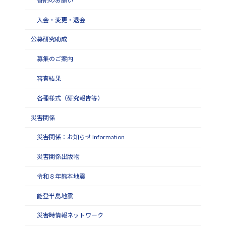
寄附のお願い
入会・変更・退会
公募研究助成
募集のご案内
審査結果
各種様式（研究報告等）
災害関係
災害関係：お知らせ Information
災害関係出版物
令和８年熊本地震
能登半島地震
災害時情報ネットワーク