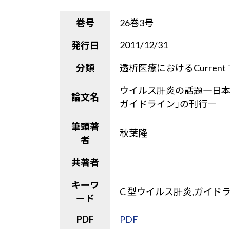
巻号
26巻3号
2011/12/31
発行日
分類
透析医療におけるCurrent Top
ウイルス肝炎の話題―日本
論文名
ガイドライン｣の刊行―
筆頭著
秋葉隆
者
共著者
キーワ
C 型ウイルス肝炎,ガイド
ード
PDF
PDF