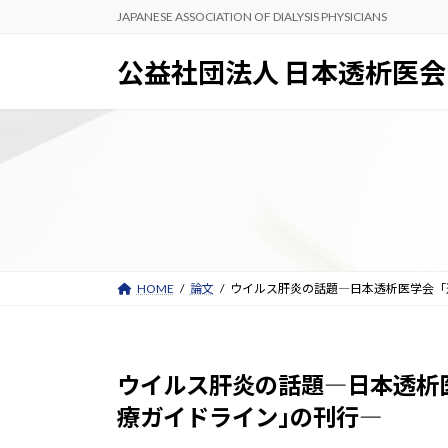
コ
ナ
JAPANESE ASSOCIATION OF DIALYSIS PHYSICIANS
ン
ビ
テ
ゲ
公益社団法人 日本透析医会
ン
ー
ツ
シ
へ
ョ
ス
ン
キ
に
ッ
移
プ
動
HOME
論文
ウイルス肝炎の話題―日本透析医学会「
ウイルス肝炎の話題―日本透析
療ガイドライン｣の刊行―