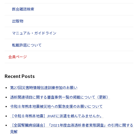
医会雑誌検索
出版物
マニュアル・ガイドライン
転載許諾について
会員ページ
Recent Posts
第27回災害時情報伝達訓練参加のお願い
透析関連項目に関する審査事例一覧の掲載について（更新）
令和８年熊本地震被災地への緊急支援のお願いについて
［令和８年熊本地震］JHATに派遣を頼んでみませんか。
［全国腎臓病協議会］「2021年度血液透析患者実態調査」の引用に関する
見解