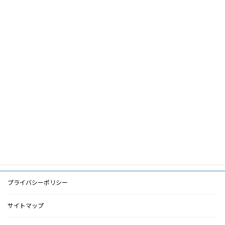
論文名
オンラインHDF―その光と影―
筆頭著
川西秀樹
者
共著者
キーワ
オンラインHDF,透析低血圧,生命予後,臨
ード
床研究
PDF
PDF
検索に戻る
プライバシーポリシー
サイトマップ