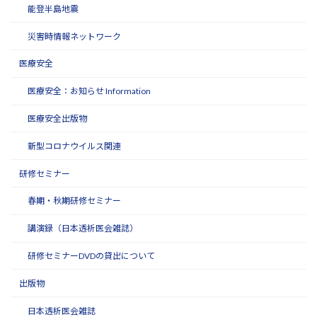
能登半島地震
災害時情報ネットワーク
医療安全
医療安全：お知らせ Information
医療安全出版物
新型コロナウイルス関連
研修セミナー
春期・秋期研修セミナー
講演録（日本透析医会雑誌）
研修セミナーDVDの貸出について
出版物
日本透析医会雑誌