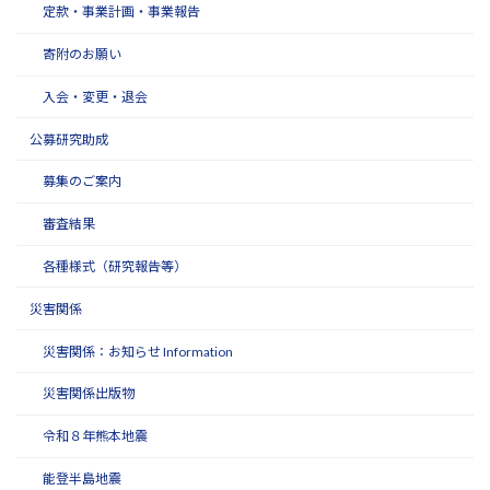
定款・事業計画・事業報告
寄附のお願い
入会・変更・退会
公募研究助成
募集のご案内
審査結果
各種様式（研究報告等）
災害関係
災害関係：お知らせ Information
災害関係出版物
令和８年熊本地震
能登半島地震