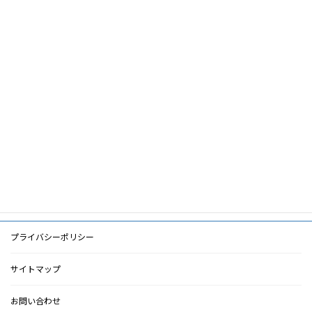
論文名
活性化
筆頭著者
隈博政
共著者
キーワー
ド
PDF
PDF
検索に戻る
プライバシーポリシー
サイトマップ
お問い合わせ