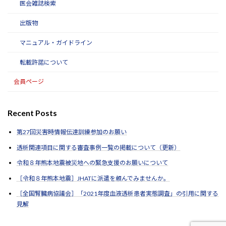
医会雑誌検索
出版物
マニュアル・ガイドライン
転載許諾について
会員ページ
Recent Posts
第27回災害時情報伝達訓練参加のお願い
透析関連項目に関する審査事例一覧の掲載について（更新）
令和８年熊本地震被災地への緊急支援のお願いについて
［令和８年熊本地震］JHATに派遣を頼んでみませんか。
［全国腎臓病協議会］「2021年度血液透析患者実態調査」の引用に関する
見解