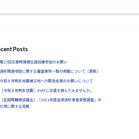
cent Posts
第27回災害時情報伝達訓練参加のお願い
透析関連項目に関する審査事例一覧の掲載について（更新）
令和８年熊本地震被災地への緊急支援のお願いについて
［令和８年熊本地震］JHATに派遣を頼んでみませんか。
［全国腎臓病協議会］「2021年度血液透析患者実態調査」の
引用に関する見解