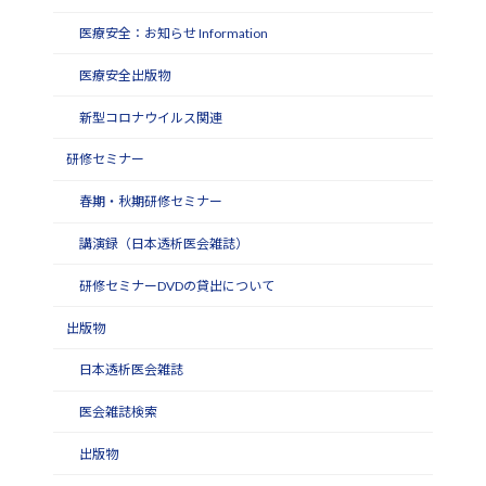
医療安全：お知らせ Information
医療安全出版物
新型コロナウイルス関連
研修セミナー
春期・秋期研修セミナー
講演録（日本透析医会雑誌）
研修セミナーDVDの貸出について
出版物
日本透析医会雑誌
医会雑誌検索
出版物