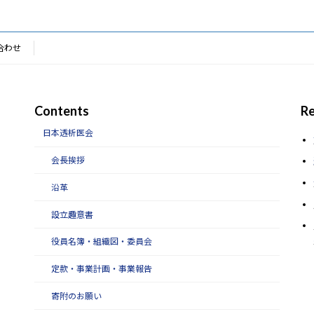
合わせ
Contents
Re
日本透析医会
会長挨拶
沿革
設立趣意書
役員名簿・組織図・委員会
定款・事業計画・事業報告
寄附のお願い