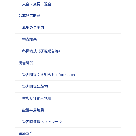
入会・変更・退会
公募研究助成
募集のご案内
審査結果
各種様式（研究報告等）
災害関係
災害関係：お知らせ Information
災害関係出版物
令和８年熊本地震
能登半島地震
災害時情報ネットワーク
医療安全