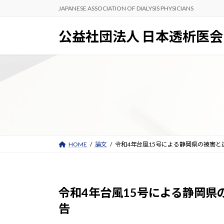
コ
ナ
JAPANESE ASSOCIATION OF DIALYSIS PHYSICIANS
ン
ビ
テ
ゲ
公益社団法人 日本透析医会
ン
ー
ツ
シ
へ
ョ
ス
ン
キ
に
ッ
移
プ
動
HOME
論文
令和4年台風15号による静岡県の被害
令和4年台風15号による静岡
告