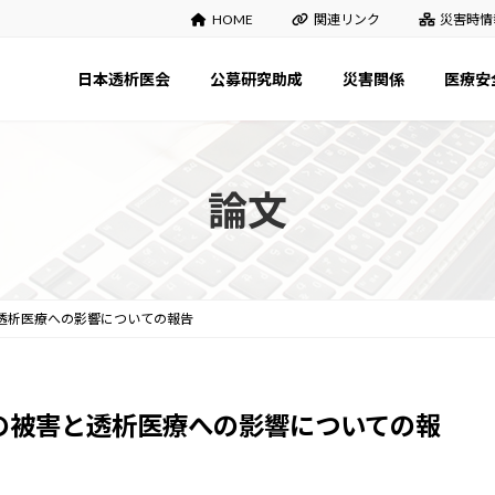
HOME
関連リンク
災害時情
日本透析医会
公募研究助成
災害関係
医療安
論文
と透析医療への影響についての報告
県の被害と透析医療への影響についての報