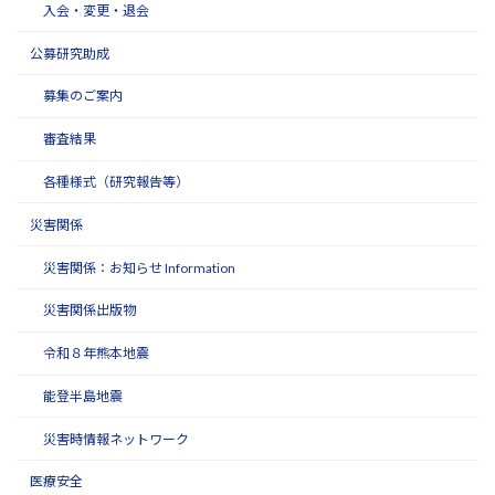
入会・変更・退会
公募研究助成
募集のご案内
審査結果
各種様式（研究報告等）
災害関係
災害関係：お知らせ Information
災害関係出版物
令和８年熊本地震
能登半島地震
災害時情報ネットワーク
医療安全