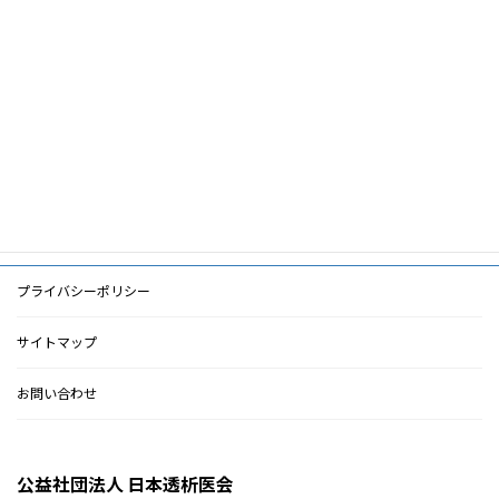
ー
災害医療,地震,透析医療,糖尿病,糖尿病関連腎
ワ
臓病
ー
ド
PDF
PDF
検索に戻る
プライバシーポリシー
サイトマップ
お問い合わせ
公益社団法人 日本透析医会