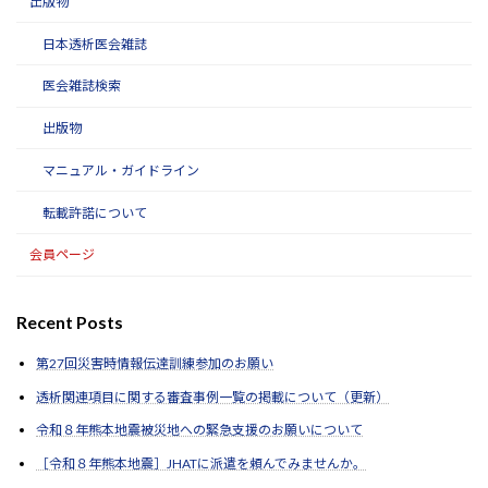
出版物
日本透析医会雑誌
医会雑誌検索
出版物
マニュアル・ガイドライン
転載許諾について
会員ページ
Recent Posts
第27回災害時情報伝達訓練参加のお願い
透析関連項目に関する審査事例一覧の掲載について（更新）
令和８年熊本地震被災地への緊急支援のお願いについて
［令和８年熊本地震］JHATに派遣を頼んでみませんか。