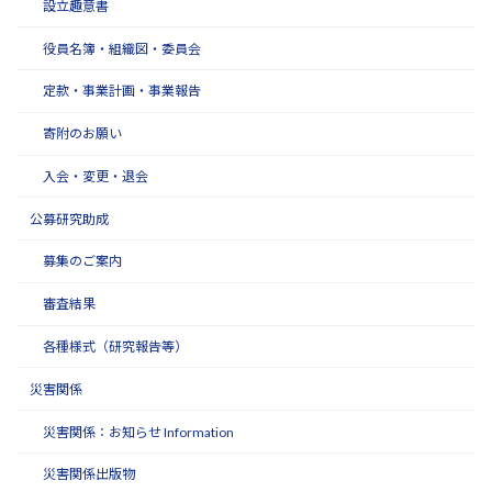
設立趣意書
役員名簿・組織図・委員会
定款・事業計画・事業報告
寄附のお願い
入会・変更・退会
公募研究助成
募集のご案内
審査結果
各種様式（研究報告等）
災害関係
災害関係：お知らせ Information
災害関係出版物