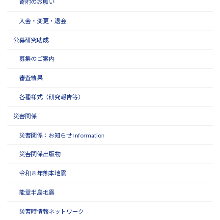
寄附のお願い
入会・変更・退会
公募研究助成
募集のご案内
審査結果
各種様式（研究報告等）
災害関係
災害関係：お知らせ Information
災害関係出版物
令和８年熊本地震
能登半島地震
災害時情報ネットワーク