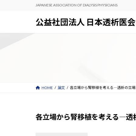
コ
ナ
JAPANESE ASSOCIATION OF DIALYSIS PHYSICIANS
ン
ビ
テ
ゲ
公益社団法人 日本透析医会
ン
ー
ツ
シ
へ
ョ
ス
ン
キ
に
ッ
移
プ
動
HOME
論文
各立場から腎移植を考える―透析の立場
各立場から腎移植を考える―透