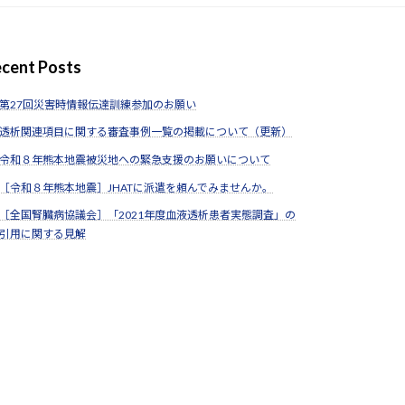
cent Posts
第27回災害時情報伝達訓練参加のお願い
透析関連項目に関する審査事例一覧の掲載について（更新）
令和８年熊本地震被災地への緊急支援のお願いについて
［令和８年熊本地震］JHATに派遣を頼んでみませんか。
［全国腎臓病協議会］「2021年度血液透析患者実態調査」の
引用に関する見解