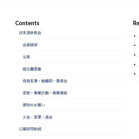
Contents
Re
日本透析医会
会長挨拶
沿革
設立趣意書
役員名簿・組織図・委員会
定款・事業計画・事業報告
寄附のお願い
入会・変更・退会
公募研究助成