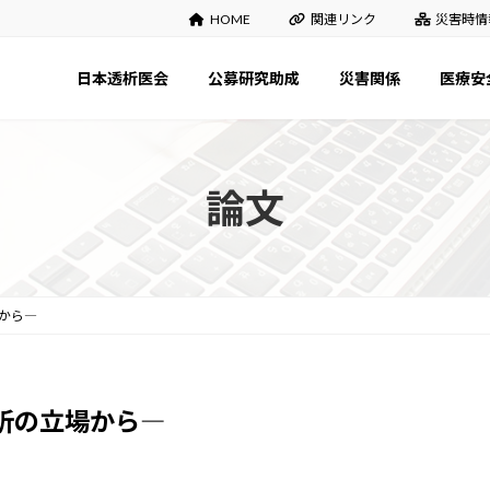
HOME
関連リンク
災害時情
日本透析医会
公募研究助成
災害関係
医療安
論文
から―
析の立場から―