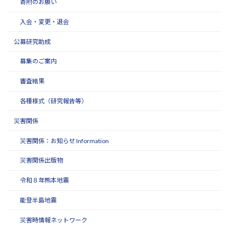
寄附のお願い
入会・変更・退会
公募研究助成
募集のご案内
審査結果
各種様式（研究報告等）
災害関係
災害関係：お知らせ Information
災害関係出版物
令和８年熊本地震
能登半島地震
災害時情報ネットワーク