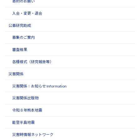
寄附のお願い
入会・変更・退会
公募研究助成
募集のご案内
審査結果
各種様式（研究報告等）
災害関係
災害関係：お知らせ Information
災害関係出版物
令和８年熊本地震
能登半島地震
災害時情報ネットワーク