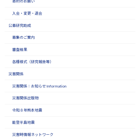
寄附のお願い
入会・変更・退会
公募研究助成
募集のご案内
審査結果
各種様式（研究報告等）
災害関係
災害関係：お知らせ Information
災害関係出版物
令和８年熊本地震
能登半島地震
災害時情報ネットワーク