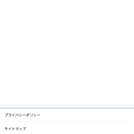
秋澤忠男,大平整爾,鈴木正司,篠田俊雄,栗原怜,
共
川崎忠行,江村宗郎,鶴田良成,渡邊有三,水附裕
著
子,内野順司,中村寛,那須野修一,堀内勝弘,森上
者
辰哉
キ
ー
ワ
ー
ド
PDF
PDF
検索に戻る
プライバシーポリシー
サイトマップ