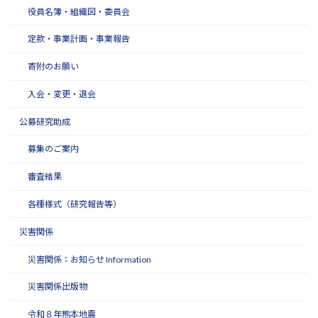
役員名簿・組織図・委員会
定款・事業計画・事業報告
寄附のお願い
入会・変更・退会
公募研究助成
募集のご案内
審査結果
各種様式（研究報告等）
災害関係
災害関係：お知らせ Information
災害関係出版物
令和８年熊本地震