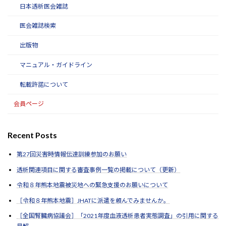
日本透析医会雑誌
医会雑誌検索
出版物
マニュアル・ガイドライン
転載許諾について
会員ページ
Recent Posts
第27回災害時情報伝達訓練参加のお願い
透析関連項目に関する審査事例一覧の掲載について（更新）
令和８年熊本地震被災地への緊急支援のお願いについて
［令和８年熊本地震］JHATに派遣を頼んでみませんか。
［全国腎臓病協議会］「2021年度血液透析患者実態調査」の引用に関する