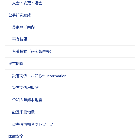
入会・変更・退会
公募研究助成
募集のご案内
審査結果
各種様式（研究報告等）
災害関係
災害関係：お知らせ Information
災害関係出版物
令和８年熊本地震
能登半島地震
災害時情報ネットワーク
医療安全