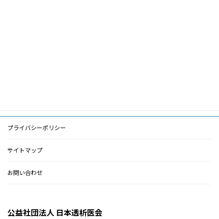
ー
植込み型心臓デバイス,ペースメーカー,植込
ワ
み型除細動器,慢性腎不全,抗凝固療法
ー
ド
PDF
PDF
検索に戻る
プライバシーポリシー
サイトマップ
お問い合わせ
公益社団法人 日本透析医会