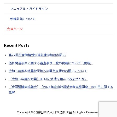
マニュアル・ガイドライン
転載許諾について
会員ページ
Recent Posts
第27回災害時情報伝達訓練参加のお願い
透析関連項目に関する審査事例一覧の掲載について（更新）
令和８年熊本地震被災地への緊急支援のお願いについて
［令和８年熊本地震］JHATに派遣を頼んでみませんか。
［全国腎臓病協議会］「2021年度血液透析患者実態調査」の引用に関する
見解
Copyright © 公益社団法人 日本透析医会 All Rights Reserved.