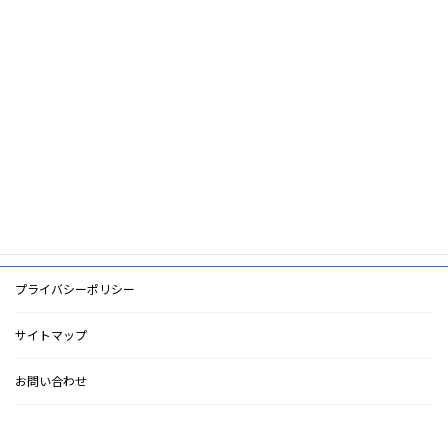
キ
ー
ステロイド依存性ネフローゼ症候群,リツキシ
ワ
マブ,少量単回投与
ー
ド
PDF
PDF
検索に戻る
プライバシーポリシー
サイトマップ
お問い合わせ