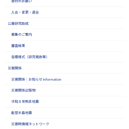
寄附のお願い
入会・変更・退会
公募研究助成
募集のご案内
審査結果
各種様式（研究報告等）
災害関係
災害関係：お知らせ Information
災害関係出版物
令和８年熊本地震
能登半島地震
災害時情報ネットワーク