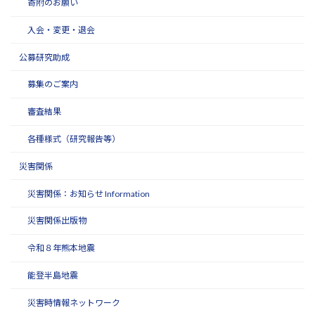
寄附のお願い
入会・変更・退会
公募研究助成
募集のご案内
審査結果
各種様式（研究報告等）
災害関係
災害関係：お知らせ Information
災害関係出版物
令和８年熊本地震
能登半島地震
災害時情報ネットワーク