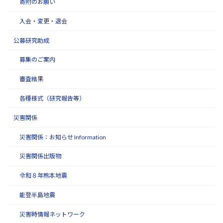
寄附のお願い
入会・変更・退会
公募研究助成
募集のご案内
審査結果
各種様式（研究報告等）
災害関係
災害関係：お知らせ Information
災害関係出版物
令和８年熊本地震
能登半島地震
災害時情報ネットワーク