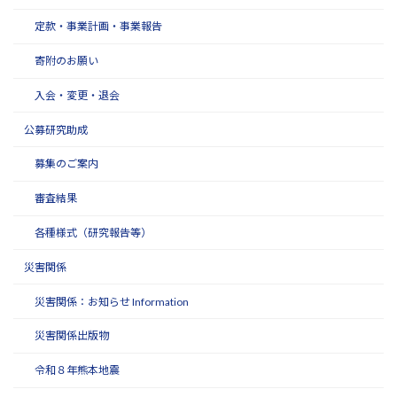
定款・事業計画・事業報告
寄附のお願い
入会・変更・退会
公募研究助成
募集のご案内
審査結果
各種様式（研究報告等）
災害関係
災害関係：お知らせ Information
災害関係出版物
令和８年熊本地震