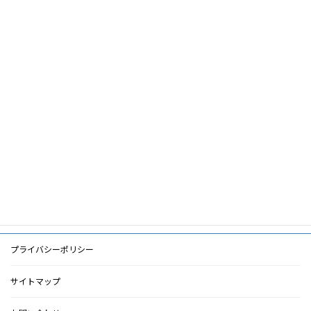
論文名
日本における維持透析の現状と課題
筆頭著
中井滋
者
共著者
キーワ
統計調査,人口動態,生命予後,身体活動度,
ード
社会復帰
PDF
PDF
検索に戻る
プライバシーポリシー
サイトマップ