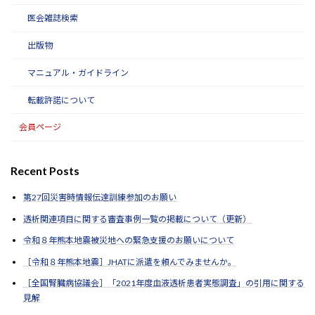
医会雑誌検索
出版物
マニュアル・ガイドライン
転載許諾について
会員ページ
Recent Posts
第27回災害時情報伝達訓練参加のお願い
透析関連項目に関する審査事例一覧の掲載について（更新）
令和８年熊本地震被災地への緊急支援のお願いについて
［令和８年熊本地震］JHATに派遣を頼んでみませんか。
［全国腎臓病協議会］「2021年度血液透析患者実態調査」の引用に関する
見解