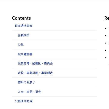
Contents
Re
日本透析医会
会長挨拶
沿革
設立趣意書
役員名簿・組織図・委員会
定款・事業計画・事業報告
寄附のお願い
入会・変更・退会
公募研究助成