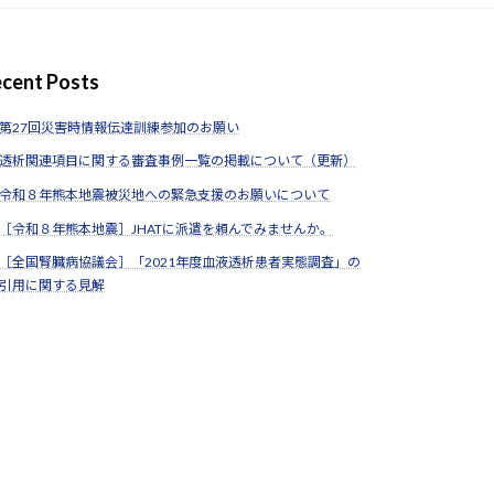
cent Posts
第27回災害時情報伝達訓練参加のお願い
透析関連項目に関する審査事例一覧の掲載について（更新）
令和８年熊本地震被災地への緊急支援のお願いについて
［令和８年熊本地震］JHATに派遣を頼んでみませんか。
［全国腎臓病協議会］「2021年度血液透析患者実態調査」の
引用に関する見解