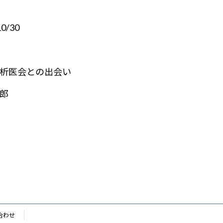
号
10/30
析医会との出会い
郎
合わせ