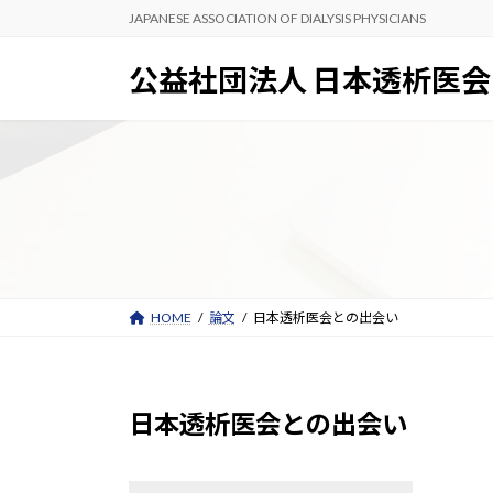
コ
ナ
JAPANESE ASSOCIATION OF DIALYSIS PHYSICIANS
ン
ビ
テ
ゲ
公益社団法人 日本透析医会
ン
ー
ツ
シ
へ
ョ
ス
ン
キ
に
ッ
移
プ
動
HOME
論文
日本透析医会との出会い
日本透析医会との出会い