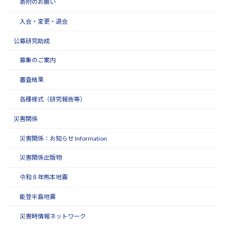
寄附のお願い
入会・変更・退会
公募研究助成
募集のご案内
審査結果
各種様式（研究報告等）
災害関係
災害関係：お知らせ Information
災害関係出版物
令和８年熊本地震
能登半島地震
災害時情報ネットワーク