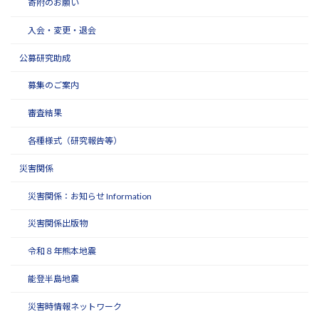
寄附のお願い
入会・変更・退会
公募研究助成
募集のご案内
審査結果
各種様式（研究報告等）
災害関係
災害関係：お知らせ Information
災害関係出版物
令和８年熊本地震
能登半島地震
災害時情報ネットワーク