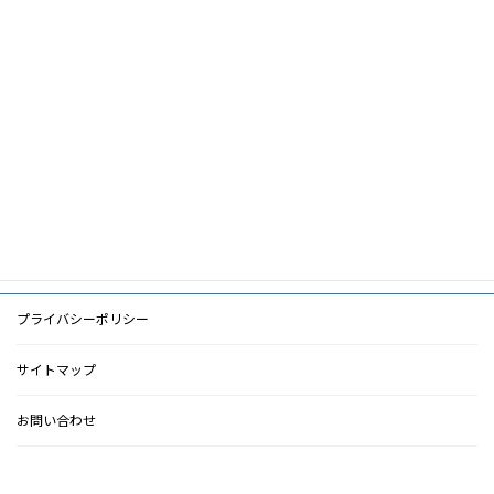
キ
ー
透析非導入,透析中止,それらの理由,認知症患
ワ
者,倫理的課題
ー
ド
PDF
PDF
検索に戻る
プライバシーポリシー
サイトマップ
お問い合わせ