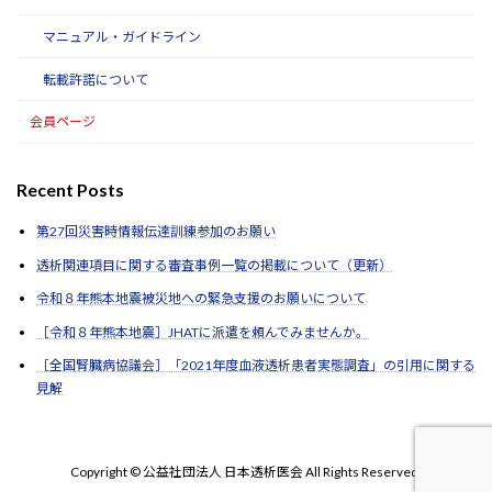
マニュアル・ガイドライン
転載許諾について
会員ページ
Recent Posts
第27回災害時情報伝達訓練参加のお願い
透析関連項目に関する審査事例一覧の掲載について（更新）
令和８年熊本地震被災地への緊急支援のお願いについて
［令和８年熊本地震］JHATに派遣を頼んでみませんか。
［全国腎臓病協議会］「2021年度血液透析患者実態調査」の引用に関する
見解
Copyright © 公益社団法人 日本透析医会 All Rights Reserved.