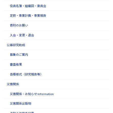
役員名簿・組織図・委員会
定款・事業計画・事業報告
寄附のお願い
入会・変更・退会
公募研究助成
募集のご案内
審査結果
各種様式（研究報告等）
災害関係
災害関係：お知らせ Information
災害関係出版物