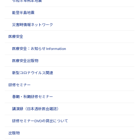
令和８年熊本地震
能登半島地震
災害時情報ネットワーク
医療安全
医療安全：お知らせ Information
医療安全出版物
新型コロナウイルス関連
研修セミナー
春期・秋期研修セミナー
講演録（日本透析医会雑誌）
研修セミナーDVDの貸出について
出版物