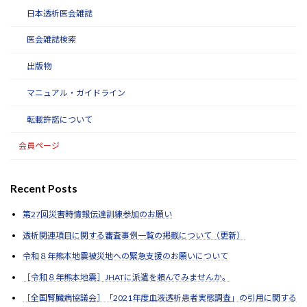
日本透析医会雑誌
医会雑誌検索
出版物
マニュアル・ガイドライン
転載許諾について
会員ページ
Recent Posts
第27回災害時情報伝達訓練参加のお願い
透析関連項目に関する審査事例一覧の掲載について（更新）
令和８年熊本地震被災地への緊急支援のお願いについて
［令和８年熊本地震］JHATに派遣を頼んでみませんか。
［全国腎臓病協議会］「2021年度血液透析患者実態調査」の引用に関する