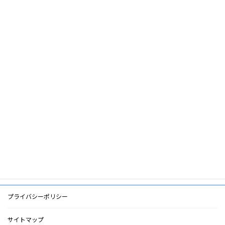
澤宏紀先生心よりのご冥福をお祈り申し
論文名
上げます
筆頭著
山﨑親雄
者
共著者
キーワ
ード
PDF
PDF
検索に戻る
プライバシーポリシー
サイトマップ