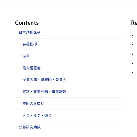
Contents
Re
日本透析医会
会長挨拶
沿革
設立趣意書
役員名簿・組織図・委員会
定款・事業計画・事業報告
寄附のお願い
入会・変更・退会
公募研究助成