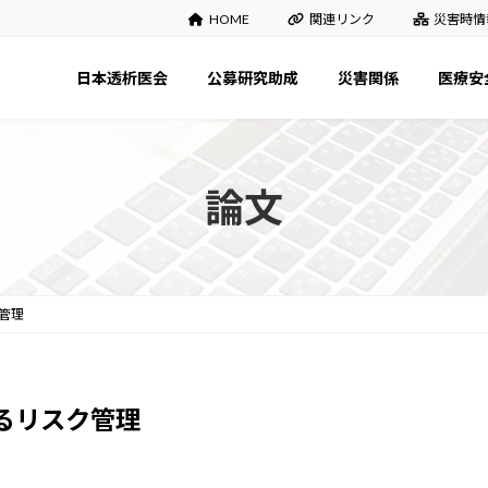
HOME
関連リンク
災害時情
日本透析医会
公募研究助成
災害関係
医療安
論文
管理
るリスク管理