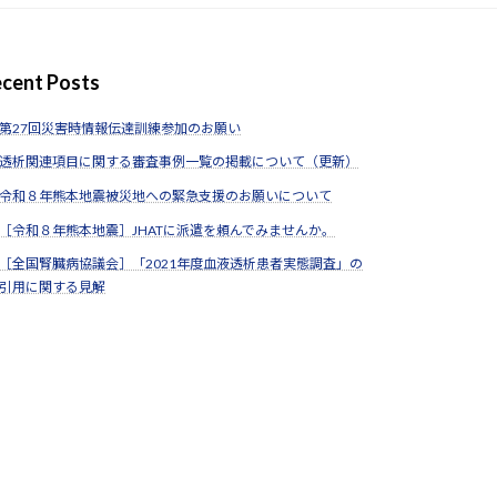
cent Posts
第27回災害時情報伝達訓練参加のお願い
透析関連項目に関する審査事例一覧の掲載について（更新）
令和８年熊本地震被災地への緊急支援のお願いについて
［令和８年熊本地震］JHATに派遣を頼んでみませんか。
［全国腎臓病協議会］「2021年度血液透析患者実態調査」の
引用に関する見解