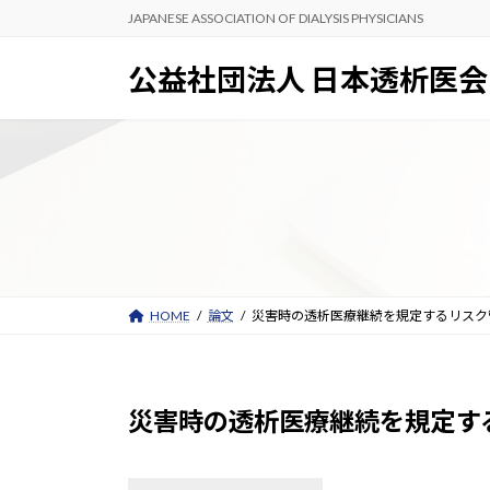
コ
ナ
JAPANESE ASSOCIATION OF DIALYSIS PHYSICIANS
ン
ビ
テ
ゲ
公益社団法人 日本透析医会
ン
ー
ツ
シ
へ
ョ
ス
ン
キ
に
ッ
移
プ
動
HOME
論文
災害時の透析医療継続を規定するリスク
災害時の透析医療継続を規定す