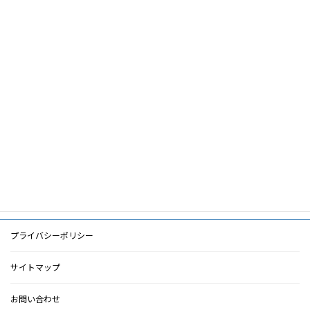
論文名
―
筆頭著者
片渕律子
共著者
キーワー
地震,透析,被害
ド
PDF
PDF
検索に戻る
プライバシーポリシー
サイトマップ
お問い合わせ