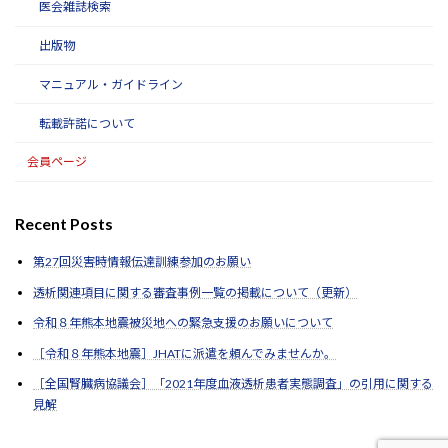
医会雑誌検索
出版物
マニュアル・ガイドライン
転載許諾について
会員ページ
Recent Posts
第27回災害時情報伝達訓練参加のお願い
透析関連項目に関する審査事例一覧の掲載について（更新）
令和８年熊本地震被災地への緊急支援のお願いについて
［令和８年熊本地震］JHATに派遣を頼んでみませんか。
［全国腎臓病協議会］「2021年度血液透析患者実態調査」の引用に関する
見解