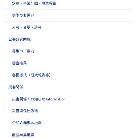
定款・事業計画・事業報告
寄附のお願い
入会・変更・退会
公募研究助成
募集のご案内
審査結果
各種様式（研究報告等）
災害関係
災害関係：お知らせ Information
災害関係出版物
令和８年熊本地震
能登半島地震