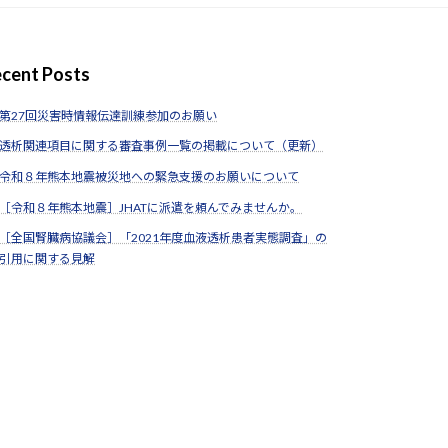
cent Posts
第27回災害時情報伝達訓練参加のお願い
透析関連項目に関する審査事例一覧の掲載について（更新）
令和８年熊本地震被災地への緊急支援のお願いについて
［令和８年熊本地震］JHATに派遣を頼んでみませんか。
［全国腎臓病協議会］「2021年度血液透析患者実態調査」の
引用に関する見解