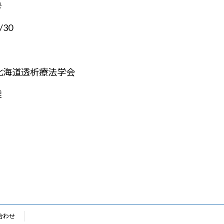
号
/30
北海道透析療法学会
雄
合わせ