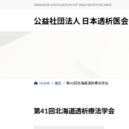
コ
ナ
JAPANESE ASSOCIATION OF DIALYSIS PHYSICIANS
ン
ビ
テ
ゲ
公益社団法人 日本透析医会
ン
ー
ツ
シ
へ
ョ
ス
ン
キ
に
ッ
移
プ
動
HOME
論文
第41回北海道透析療法学会
第41回北海道透析療法学会