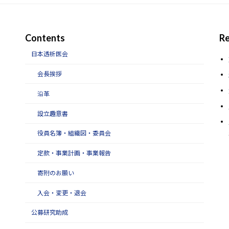
Contents
Re
日本透析医会
会長挨拶
沿革
設立趣意書
役員名簿・組織図・委員会
定款・事業計画・事業報告
寄附のお願い
入会・変更・退会
公募研究助成