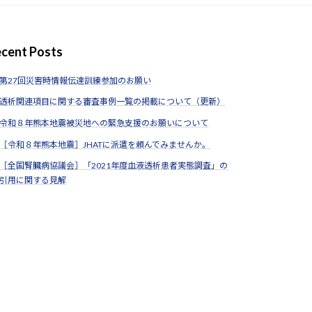
cent Posts
第27回災害時情報伝達訓練参加のお願い
透析関連項目に関する審査事例一覧の掲載について（更新）
令和８年熊本地震被災地への緊急支援のお願いについて
［令和８年熊本地震］JHATに派遣を頼んでみませんか。
［全国腎臓病協議会］「2021年度血液透析患者実態調査」の
引用に関する見解