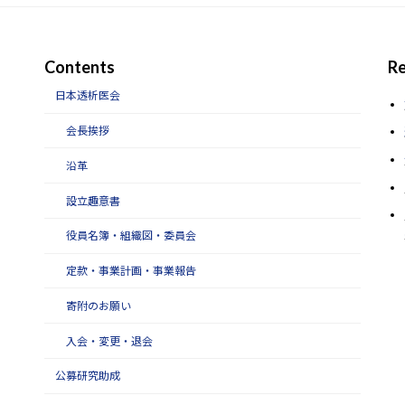
Contents
Re
日本透析医会
会長挨拶
沿革
設立趣意書
役員名簿・組織図・委員会
定款・事業計画・事業報告
寄附のお願い
入会・変更・退会
公募研究助成