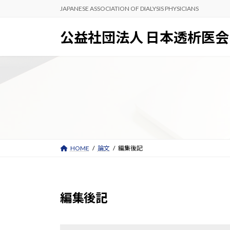
コ
ナ
JAPANESE ASSOCIATION OF DIALYSIS PHYSICIANS
ン
ビ
テ
ゲ
公益社団法人 日本透析医会
ン
ー
ツ
シ
へ
ョ
ス
ン
キ
に
ッ
移
プ
動
HOME
論文
編集後記
編集後記