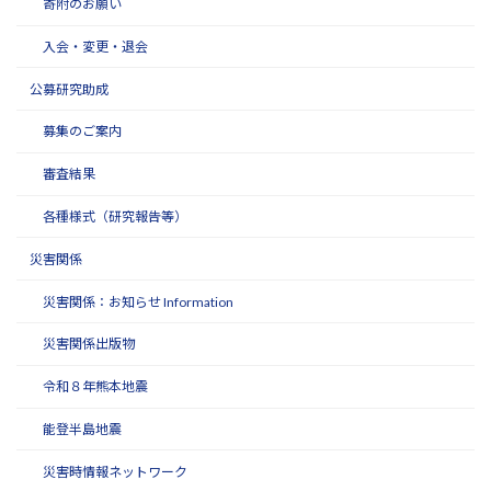
寄附のお願い
入会・変更・退会
公募研究助成
募集のご案内
審査結果
各種様式（研究報告等）
災害関係
災害関係：お知らせ Information
災害関係出版物
令和８年熊本地震
能登半島地震
災害時情報ネットワーク