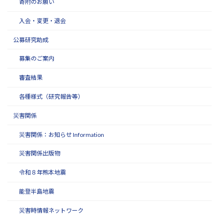
寄附のお願い
入会・変更・退会
公募研究助成
募集のご案内
審査結果
各種様式（研究報告等）
災害関係
災害関係：お知らせ Information
災害関係出版物
令和８年熊本地震
能登半島地震
災害時情報ネットワーク