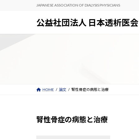
コ
ナ
JAPANESE ASSOCIATION OF DIALYSIS PHYSICIANS
ン
ビ
テ
ゲ
公益社団法人 日本透析医会
ン
ー
ツ
シ
へ
ョ
ス
ン
キ
に
ッ
移
プ
動
HOME
論文
腎性骨症の病態と治療
腎性骨症の病態と治療