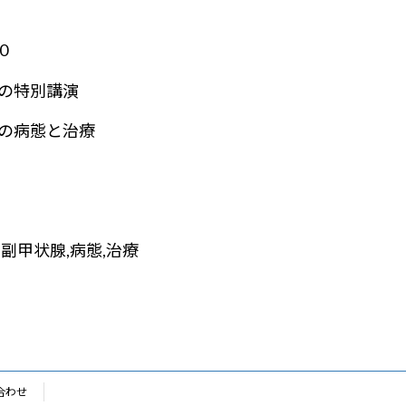
0
の特別講演
の病態と治療
,副甲状腺,病態,治療
合わせ