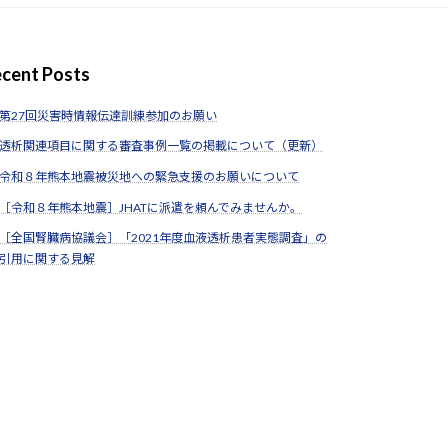
cent Posts
第27回災害時情報伝達訓練参加のお願い
透析関連項目に関する審査事例一覧の掲載について（更新）
令和８年熊本地震被災地への緊急支援のお願いについて
［令和８年熊本地震］JHATに派遣を頼んでみませんか。
［全国腎臓病協議会］「2021年度血液透析患者実態調査」の
引用に関する見解