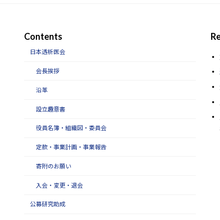
Contents
Re
日本透析医会
会長挨拶
沿革
設立趣意書
役員名簿・組織図・委員会
定款・事業計画・事業報告
寄附のお願い
入会・変更・退会
公募研究助成