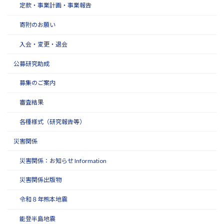
定款・事業計画・事業報告
寄附のお願い
入会・変更・退会
公募研究助成
募集のご案内
審査結果
各種様式（研究報告等）
災害関係
災害関係：お知らせ Information
災害関係出版物
令和８年熊本地震
能登半島地震