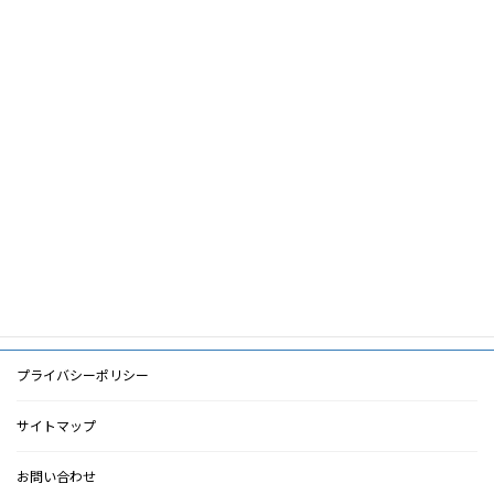
筆頭著
松尾清一
者
共著者
キーワ
尿細管間質障害，MCP-1，ミッドカイ
ード
ン，Toll-likereceptor
PDF
PDF
検索に戻る
プライバシーポリシー
サイトマップ
お問い合わせ