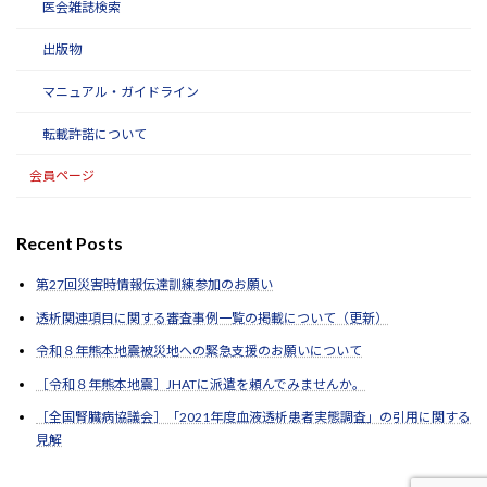
医会雑誌検索
出版物
マニュアル・ガイドライン
転載許諾について
会員ページ
Recent Posts
第27回災害時情報伝達訓練参加のお願い
透析関連項目に関する審査事例一覧の掲載について（更新）
令和８年熊本地震被災地への緊急支援のお願いについて
［令和８年熊本地震］JHATに派遣を頼んでみませんか。
［全国腎臓病協議会］「2021年度血液透析患者実態調査」の引用に関する
見解