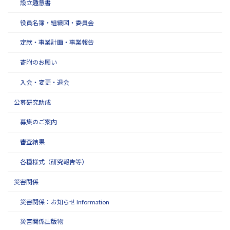
設立趣意書
役員名簿・組織図・委員会
定款・事業計画・事業報告
寄附のお願い
入会・変更・退会
公募研究助成
募集のご案内
審査結果
各種様式（研究報告等）
災害関係
災害関係：お知らせ Information
災害関係出版物