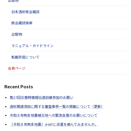
出版物
日本透析医会雑誌
医会雑誌検索
出版物
マニュアル・ガイドライン
転載許諾について
会員ページ
Recent Posts
第27回災害時情報伝達訓練参加のお願い
透析関連項目に関する審査事例一覧の掲載について（更新）
令和８年熊本地震被災地への緊急支援のお願いについて
［令和８年熊本地震］JHATに派遣を頼んでみませんか。