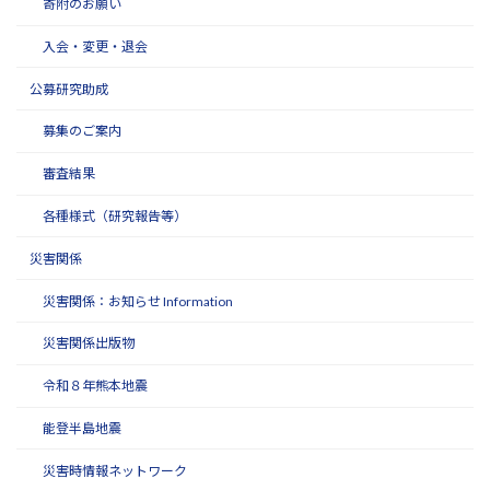
寄附のお願い
入会・変更・退会
公募研究助成
募集のご案内
審査結果
各種様式（研究報告等）
災害関係
災害関係：お知らせ Information
災害関係出版物
令和８年熊本地震
能登半島地震
災害時情報ネットワーク