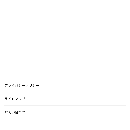
筆頭著者
中山裕一
共著者
キーワード
豪雨災害,血液透析,DMAT,洪水
PDF
PDF
検索に戻る
プライバシーポリシー
サイトマップ
お問い合わせ