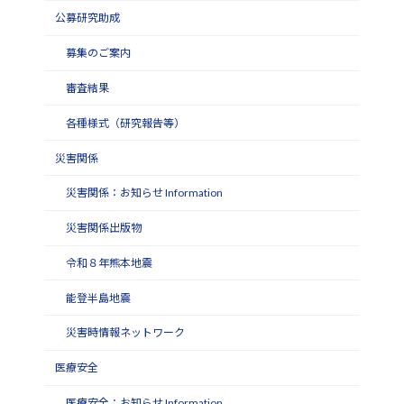
公募研究助成
募集のご案内
審査結果
各種様式（研究報告等）
災害関係
災害関係：お知らせ Information
災害関係出版物
令和８年熊本地震
能登半島地震
災害時情報ネットワーク
医療安全
医療安全：お知らせ Information