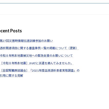
cent Posts
第27回災害時情報伝達訓練参加のお願い
透析関連項目に関する審査事例一覧の掲載について（更新）
令和８年熊本地震被災地への緊急支援のお願いについて
［令和８年熊本地震］JHATに派遣を頼んでみませんか。
［全国腎臓病協議会］「2021年度血液透析患者実態調査」の
引用に関する見解