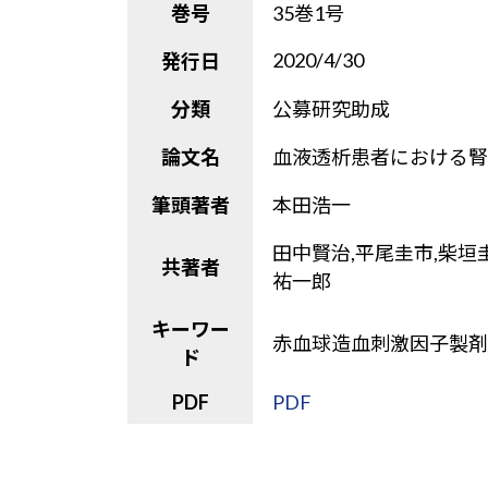
巻号
35巻1号
2020/4/30
発行日
分類
公募研究助成
論文名
血液透析患者における腎
筆頭著者
本田浩一
田中賢治,平尾圭市,柴垣圭吾
共著者
祐一郎
キーワー
赤血球造血刺激因子製剤,
ド
PDF
PDF