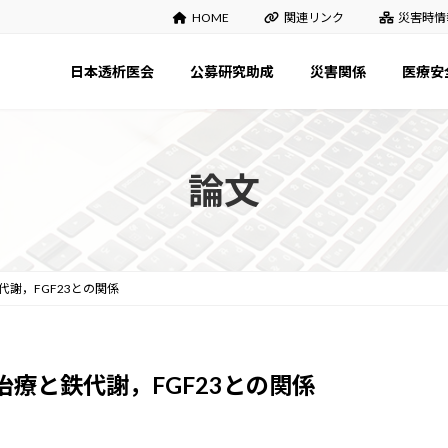
HOME
関連リンク
災害時情
日本透析医会
公募研究助成
災害関係
医療安
論文
謝，FGF23との関係
療と鉄代謝，FGF23との関係