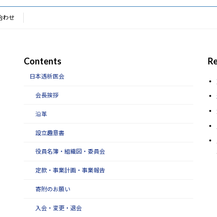
合わせ
Contents
Re
日本透析医会
会長挨拶
沿革
設立趣意書
役員名簿・組織図・委員会
定款・事業計画・事業報告
寄附のお願い
入会・変更・退会