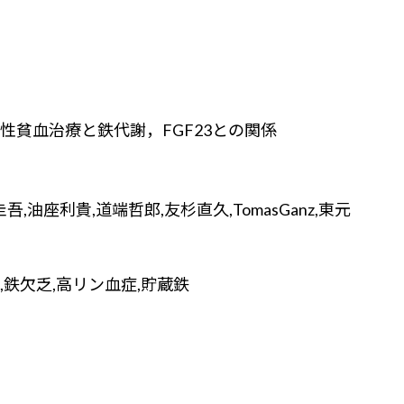
性貧血治療と鉄代謝，FGF23との関係
,油座利貴,道端哲郎,友杉直久,TomasGanz,東元
鉄欠乏,高リン血症,貯蔵鉄