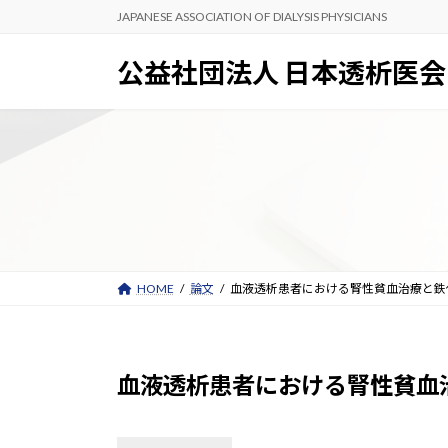
コ
ナ
JAPANESE ASSOCIATION OF DIALYSIS PHYSICIANS
ン
ビ
テ
ゲ
公益社団法人 日本透析医会
ン
ー
ツ
シ
へ
ョ
ス
ン
キ
に
ッ
移
プ
動
HOME
論文
血液透析患者における腎性貧血治療と鉄代
血液透析患者における腎性貧血治