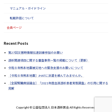
マニュアル・ガイドライン
転載許諾について
会員ページ
Recent Posts
第27回災害時情報伝達訓練参加のお願い
透析関連項目に関する審査事例一覧の掲載について（更新）
令和８年熊本地震被災地への緊急支援のお願いについて
［令和８年熊本地震］JHATに派遣を頼んでみませんか。
［全国腎臓病協議会］「2021年度血液透析患者実態調査」の引用に関する
見解
Copyright © 公益社団法人 日本透析医会 All Rights Reserved.