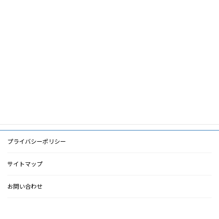
キ
ー
心・血管病,マクロファージ刺激因子,酸化
ワ
LDL,リアルタイムPCR
ー
ド
PDF
PDF
検索に戻る
プライバシーポリシー
サイトマップ
お問い合わせ