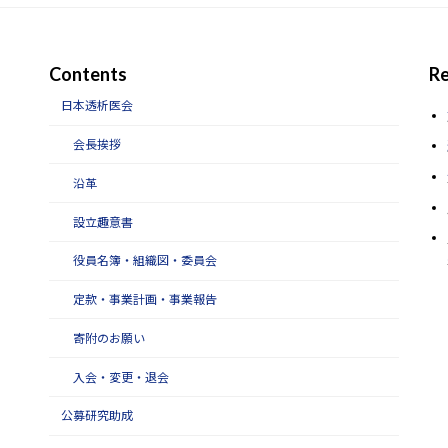
Contents
Re
日本透析医会
会長挨拶
沿革
設立趣意書
役員名簿・組織図・委員会
定款・事業計画・事業報告
寄附のお願い
入会・変更・退会
公募研究助成