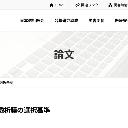
HOME
関連リンク
災害時情
日本透析医会
公募研究助成
災害関係
医療安
論文
選択基準
透析膜の選択基準