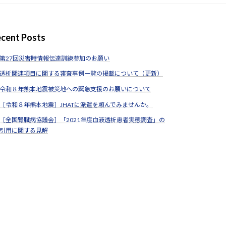
cent Posts
第27回災害時情報伝達訓練参加のお願い
透析関連項目に関する審査事例一覧の掲載について（更新）
令和８年熊本地震被災地への緊急支援のお願いについて
［令和８年熊本地震］JHATに派遣を頼んでみませんか。
［全国腎臓病協議会］「2021年度血液透析患者実態調査」の
引用に関する見解