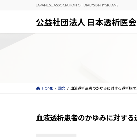
コ
ナ
JAPANESE ASSOCIATION OF DIALYSIS PHYSICIANS
ン
ビ
テ
ゲ
公益社団法人 日本透析医会
ン
ー
ツ
シ
へ
ョ
ス
ン
キ
に
ッ
移
プ
動
HOME
論文
血液透析患者のかゆみに対する透析膜の
血液透析患者のかゆみに対する