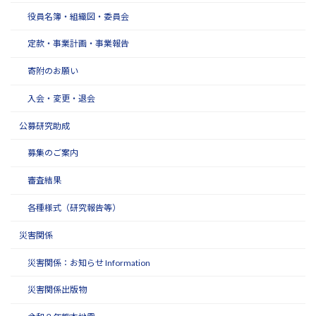
役員名簿・組織図・委員会
定款・事業計画・事業報告
寄附のお願い
入会・変更・退会
公募研究助成
募集のご案内
審査結果
各種様式（研究報告等）
災害関係
災害関係：お知らせ Information
災害関係出版物