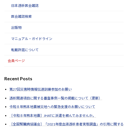
日本透析医会雑誌
医会雑誌検索
出版物
マニュアル・ガイドライン
転載許諾について
会員ページ
Recent Posts
第27回災害時情報伝達訓練参加のお願い
透析関連項目に関する審査事例一覧の掲載について（更新）
令和８年熊本地震被災地への緊急支援のお願いについて
［令和８年熊本地震］JHATに派遣を頼んでみませんか。
［全国腎臓病協議会］「2021年度血液透析患者実態調査」の引用に関する