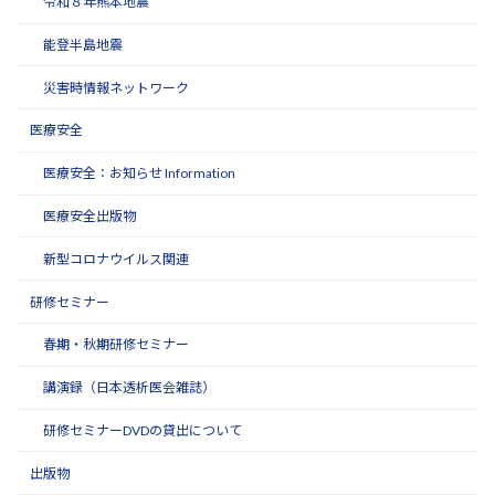
令和８年熊本地震
能登半島地震
災害時情報ネットワーク
医療安全
医療安全：お知らせ Information
医療安全出版物
新型コロナウイルス関連
研修セミナー
春期・秋期研修セミナー
講演録（日本透析医会雑誌）
研修セミナーDVDの貸出について
出版物