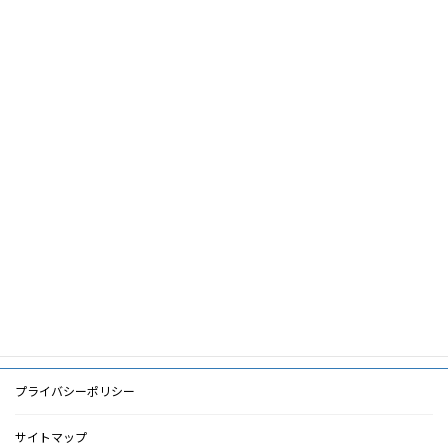
血管吻合用カバー―AVF作成を円滑に進
論文名
めるために―
筆頭著
杉浦清史
者
共著者
長谷太郎,伊藤聡,吉本充,和田誠次
キーワ
血管吻合用カバー,血管吻合,血管拑子,血管
ード
縫合糸
PDF
PDF
検索に戻る
プライバシーポリシー
サイトマップ