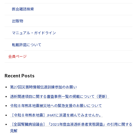
医会雑誌検索
出版物
マニュアル・ガイドライン
転載許諾について
会員ページ
Recent Posts
第27回災害時情報伝達訓練参加のお願い
透析関連項目に関する審査事例一覧の掲載について（更新）
令和８年熊本地震被災地への緊急支援のお願いについて
［令和８年熊本地震］JHATに派遣を頼んでみませんか。
［全国腎臓病協議会］「2021年度血液透析患者実態調査」の引用に関する
見解