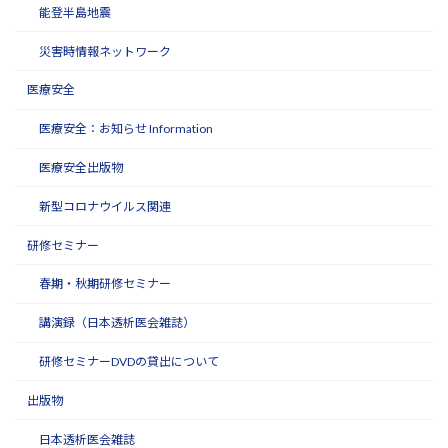
能登半島地震
災害時情報ネットワーク
医療安全
医療安全：お知らせ Information
医療安全出版物
新型コロナウイルス関連
研修セミナー
春期・秋期研修セミナー
講演録（日本透析医会雑誌）
研修セミナーDVDの貸出について
出版物
日本透析医会雑誌