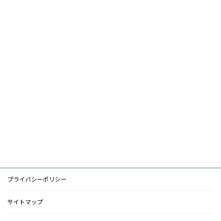
論文名
透析アミロイドーシスの今
筆頭著
乳原善文
者
共著者
諏訪部達也,星野純一
キーワ
透析アミロイドーシス,手根管症候群,破壊
ード
性脊椎関節症
PDF
PDF
検索に戻る
プライバシーポリシー
サイトマップ