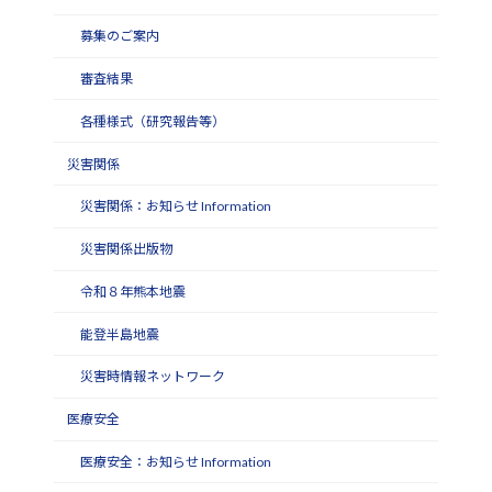
募集のご案内
審査結果
各種様式（研究報告等）
災害関係
災害関係：お知らせ Information
災害関係出版物
令和８年熊本地震
能登半島地震
災害時情報ネットワーク
医療安全
医療安全：お知らせ Information