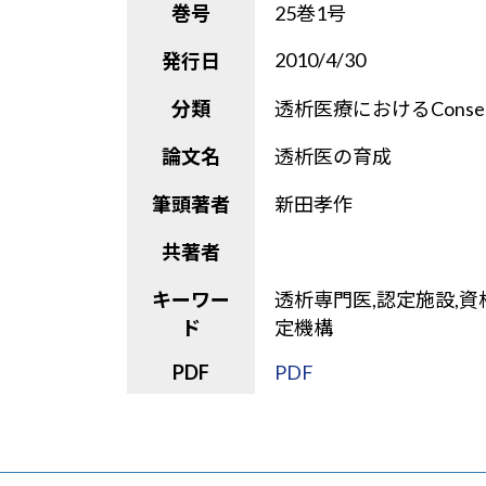
巻号
25巻1号
2010/4/30
発行日
分類
透析医療におけるConsensus
論文名
透析医の育成
筆頭著者
新田孝作
共著者
キーワー
透析専門医,認定施設,
ド
定機構
PDF
PDF