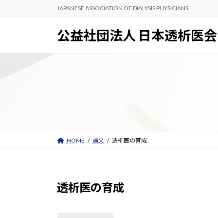
コ
ナ
JAPANESE ASSOCIATION OF DIALYSIS PHYSICIANS
ン
ビ
テ
ゲ
公益社団法人 日本透析医会
ン
ー
ツ
シ
へ
ョ
ス
ン
キ
に
ッ
移
プ
動
HOME
論文
透析医の育成
透析医の育成