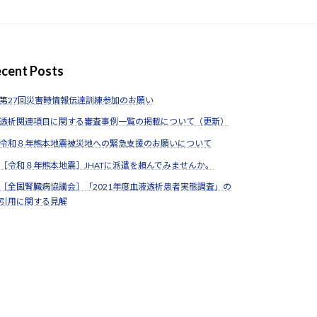
cent Posts
第27回災害時情報伝達訓練参加のお願い
透析関連項目に関する審査事例一覧の掲載について（更新）
令和８年熊本地震被災地への緊急支援のお願いについて
［令和８年熊本地震］JHATに派遣を頼んでみませんか。
［全国腎臓病協議会］「2021年度血液透析患者実態調査」の
引用に関する見解