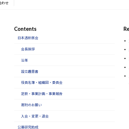
合わせ
Contents
Re
日本透析医会
会長挨拶
沿革
設立趣意書
役員名簿・組織図・委員会
定款・事業計画・事業報告
寄附のお願い
入会・変更・退会
公募研究助成