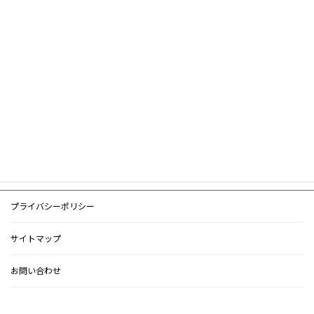
筆頭著者
武本佳昭
共著者
長沼俊秀
キーワード
世界の透析,国際比較,医療費
PDF
PDF
検索に戻る
プライバシーポリシー
サイトマップ
お問い合わせ