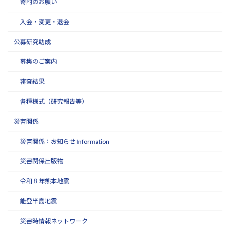
寄附のお願い
入会・変更・退会
公募研究助成
募集のご案内
審査結果
各種様式（研究報告等）
災害関係
災害関係：お知らせ Information
災害関係出版物
令和８年熊本地震
能登半島地震
災害時情報ネットワーク