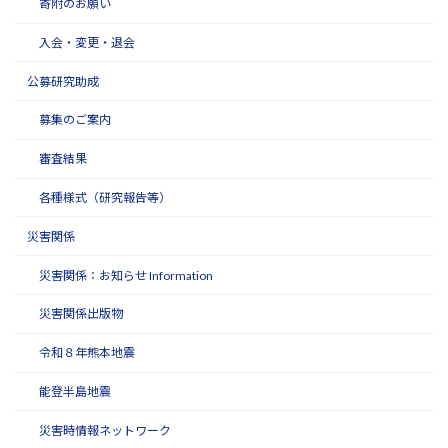
寄附のお願い
入会・変更・退会
公募研究助成
募集のご案内
審査結果
各種様式（研究報告等）
災害関係
災害関係：お知らせ Information
災害関係出版物
令和８年熊本地震
能登半島地震
災害時情報ネットワーク