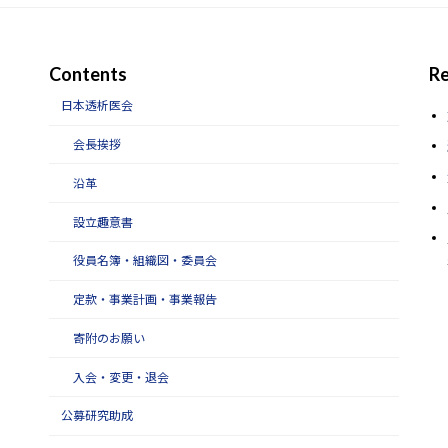
Contents
Re
日本透析医会
会長挨拶
沿革
設立趣意書
役員名簿・組織図・委員会
定款・事業計画・事業報告
寄附のお願い
入会・変更・退会
公募研究助成