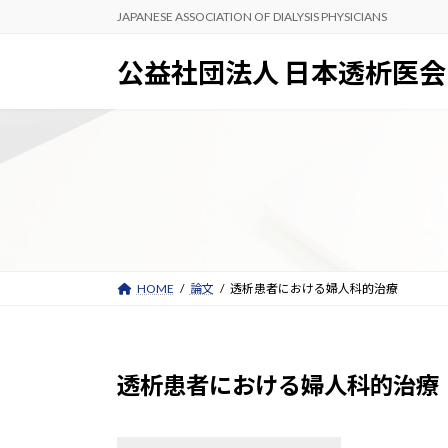
コ
ナ
JAPANESE ASSOCIATION OF DIALYSIS PHYSICIANS
ン
ビ
テ
ゲ
公益社団法人 日本透析医会
ン
ー
ツ
シ
へ
ョ
ス
ン
キ
に
ッ
移
プ
動
HOME
論文
透析患者における婦人科的治療
透析患者における婦人科的治療