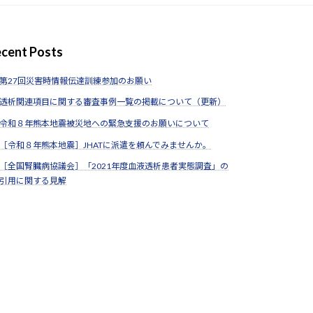
cent Posts
第27回災害時情報伝達訓練参加のお願い
透析関連項目に関する審査事例一覧の掲載について（更新）
令和８年熊本地震被災地への緊急支援のお願いについて
［令和８年熊本地震］JHATに派遣を頼んでみませんか。
［全国腎臓病協議会］「2021年度血液透析患者実態調査」の
引用に関する見解