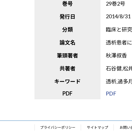
巻号
29巻2号
2014/8/31
発行日
分類
臨床と研
論文名
透析患者
筆頭著者
秋澤叔香
共著者
石谷健,松
キーワード
透析,過多
PDF
PDF
プライバシーポリシー
サイトマップ
お問い