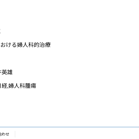
究
における婦人科的治療
井英雄
月経,婦人科腫瘍
合わせ