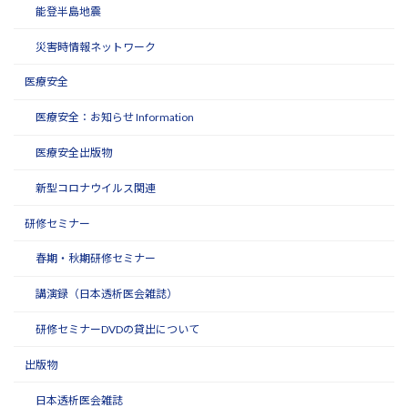
能登半島地震
災害時情報ネットワーク
医療安全
医療安全：お知らせ Information
医療安全出版物
新型コロナウイルス関連
研修セミナー
春期・秋期研修セミナー
講演録（日本透析医会雑誌）
研修セミナーDVDの貸出について
出版物
日本透析医会雑誌