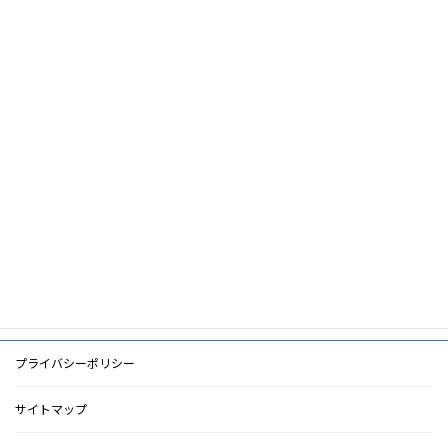
論文名
療法
筆頭著
福島栄
者
共著者
キーワ
透析患者,神経障害性疼痛,薬物療法,ガイ
ード
ドライン
PDF
PDF
検索に戻る
プライバシーポリシー
サイトマップ