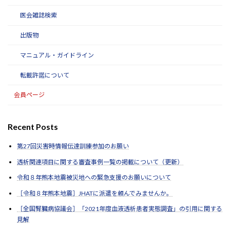
医会雑誌検索
出版物
マニュアル・ガイドライン
転載許諾について
会員ページ
Recent Posts
第27回災害時情報伝達訓練参加のお願い
透析関連項目に関する審査事例一覧の掲載について（更新）
令和８年熊本地震被災地への緊急支援のお願いについて
［令和８年熊本地震］JHATに派遣を頼んでみませんか。
［全国腎臓病協議会］「2021年度血液透析患者実態調査」の引用に関する
見解