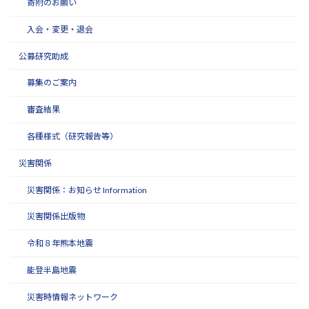
寄附のお願い
入会・変更・退会
公募研究助成
募集のご案内
審査結果
各種様式（研究報告等）
災害関係
災害関係：お知らせ Information
災害関係出版物
令和８年熊本地震
能登半島地震
災害時情報ネットワーク