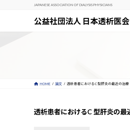
コ
ナ
JAPANESE ASSOCIATION OF DIALYSIS PHYSICIANS
ン
ビ
テ
ゲ
公益社団法人 日本透析医会
ン
ー
ツ
シ
へ
ョ
ス
ン
キ
に
ッ
移
プ
動
HOME
論文
透析患者におけるC 型肝炎の最近の治療
透析患者におけるC 型肝炎の最