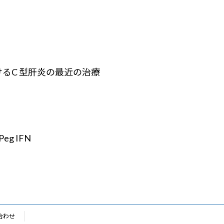
るC 型肝炎の最近の治療
Peg IFN
合わせ