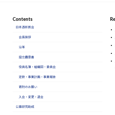
Contents
Re
日本透析医会
会長挨拶
沿革
設立趣意書
役員名簿・組織図・委員会
定款・事業計画・事業報告
寄附のお願い
入会・変更・退会
公募研究助成