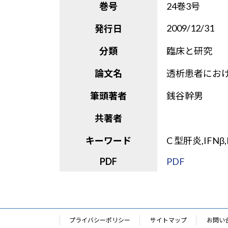
巻号
24巻3号
2009/12/31
発行日
分類
臨床と研究
論文名
透析患者におけ
筆頭著者
銭谷幹男
共著者
キーワード
C 型肝炎,IFNβ,
PDF
PDF
プライバシーポリシー
サイトマップ
お問い