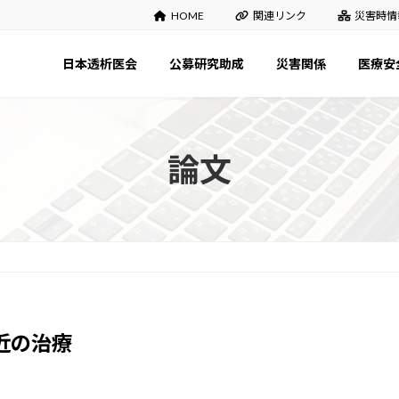
HOME
関連リンク
災害時情
日本透析医会
公募研究助成
災害関係
医療安
論文
近の治療