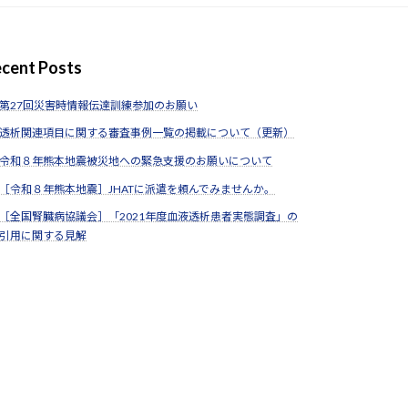
cent Posts
第27回災害時情報伝達訓練参加のお願い
透析関連項目に関する審査事例一覧の掲載について（更新）
令和８年熊本地震被災地への緊急支援のお願いについて
［令和８年熊本地震］JHATに派遣を頼んでみませんか。
［全国腎臓病協議会］「2021年度血液透析患者実態調査」の
引用に関する見解