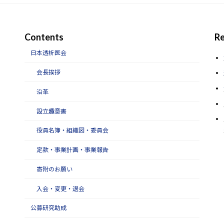
Contents
Re
日本透析医会
会長挨拶
沿革
設立趣意書
役員名簿・組織図・委員会
定款・事業計画・事業報告
寄附のお願い
入会・変更・退会
公募研究助成