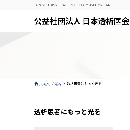
コ
ナ
JAPANESE ASSOCIATION OF DIALYSIS PHYSICIANS
ン
ビ
テ
ゲ
公益社団法人 日本透析医会
ン
ー
ツ
シ
へ
ョ
ス
ン
キ
に
ッ
移
プ
動
HOME
論文
透析患者にもっと光を
透析患者にもっと光を