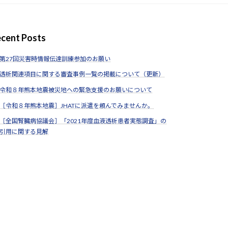
cent Posts
第27回災害時情報伝達訓練参加のお願い
透析関連項目に関する審査事例一覧の掲載について（更新）
令和８年熊本地震被災地への緊急支援のお願いについて
［令和８年熊本地震］JHATに派遣を頼んでみませんか。
［全国腎臓病協議会］「2021年度血液透析患者実態調査」の
引用に関する見解